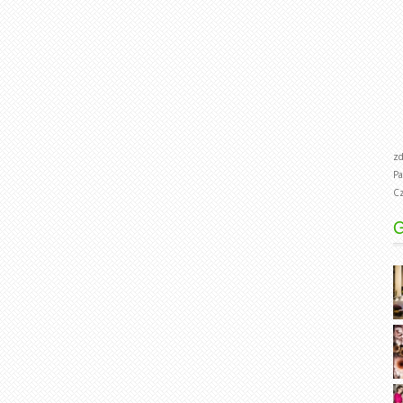
zd
Pa
Cz
G