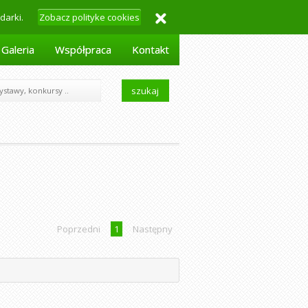
darki.
Zobacz polityke cookies
czwartek,
6 sierpnia 2026
Galeria
Współpraca
Kontakt
szukaj
Poprzedni
1
Następny