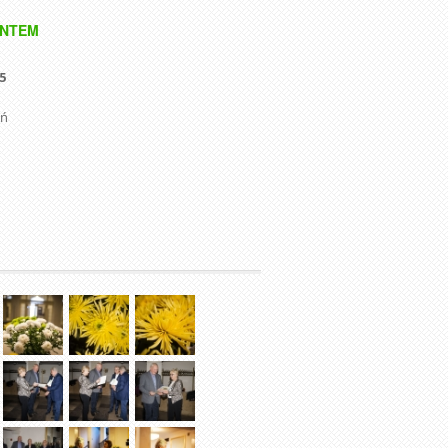
ANTEM
5
ań