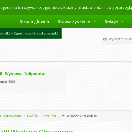
zgodę na ich używanie, zgodnie z aktualnymi ustawieniami swojej przeglą
Strona główna
Stowarzyszenie
Sekcje
echników Ogrodnictwa Oddział poznański
5. Wystawa Tulipanów
 maja 2026
STRONA GŁÓWNA
FLORYŚCI
WYSTAWY
XVII WYSTAWA CHRYZANTEM
XVII Wystawa Chryzantem